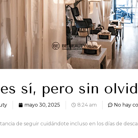
s sí, pero sin olvid
uty
mayo 30, 2025
8:24 am
No hay c
portancia de seguir cuidándote incluso en los días de desca