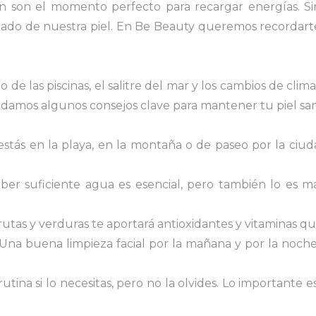
xión son el momento perfecto para recargar energías.
uidado de nuestra piel. En Be Beauty queremos recordart
ro de las piscinas, el salitre del mar y los cambios de cli
 damos algunos consejos clave para mantener tu piel san
estás en la playa, en la montaña o de paseo por la ciu
er suficiente agua es esencial, pero también lo es m
rutas y verduras te aportará antioxidantes y vitaminas qu
Una buena limpieza facial por la mañana y por la noche
utina si lo necesitas, pero no la olvides. Lo importante 